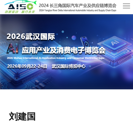
首
页
关
于
展
WHIA
商
观
中
众
活
心
中
动
新
心
及
闻
联
会
资
系
刘建国
议
讯
我
们