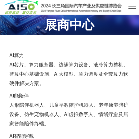
首
展商中心
页
关
于
展
2026武汉国际AI算力与数据中心液冷产业展览会
AISO
商
观
AI算力
中
众
活
AI芯片、算力服务器、边缘算力设备、液冷算力整机、
智算中心基础设施、Al大模型、算力调度及全套算力软
心
中
动
新
硬件解决方案。
心
及
闻
联
AI能陪伴
人形陪伴机器人、儿童早教陪护机器人、老年康养陪护
会
资
系
设备、仿生宠物机器人、AI虚拟数字人、情绪疗愈及居
议
讯
我
家智能陪伴终端。
们
AI智能穿戴