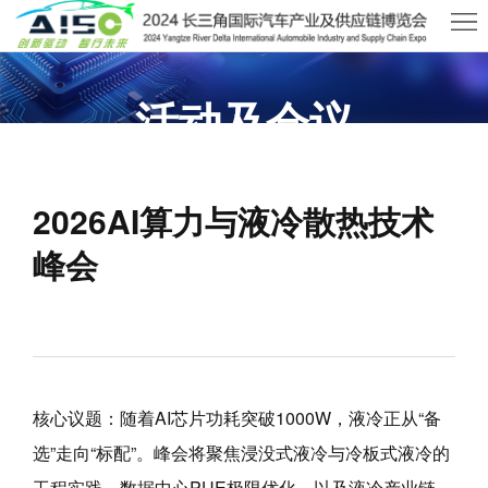
首
页
关
活动及会议
于
展
长三角专业汽车制造、新能源、零部件展览会
AISO
商
观
2026AI算力与液冷散热技术
中
众
活
峰会
心
中
动
新
心
及
闻
联
会
资
系
核心议题：随着AI芯片功耗突破1000W，液冷正从“备
议
讯
我
选”走向“标配”。峰会将聚焦浸没式液冷与冷板式液冷的
们
工程实践、数据中心PUE极限优化、以及液冷产业链