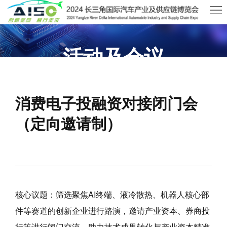
首
页
关
活动及会议
于
展
AISO
长三角专业汽车制造、新能源、零部件展览会
商
观
消费电子投融资对接闭门会
中
众
活
（定向邀请制）
心
中
动
新
心
及
闻
联
会
资
系
核心议题：筛选聚焦AI终端、液冷散热、机器人核心部
议
讯
我
件等赛道的创新企业进行路演，邀请产业资本、券商投
们
行等进行闭门交流，助力技术成果转化与产业资本精准